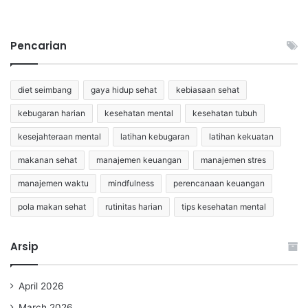
Pencarian
diet seimbang
gaya hidup sehat
kebiasaan sehat
kebugaran harian
kesehatan mental
kesehatan tubuh
kesejahteraan mental
latihan kebugaran
latihan kekuatan
makanan sehat
manajemen keuangan
manajemen stres
manajemen waktu
mindfulness
perencanaan keuangan
pola makan sehat
rutinitas harian
tips kesehatan mental
Arsip
April 2026
March 2026