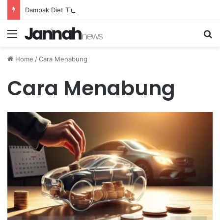
Dampak Diet Tinggi Karbohidrat terhadap Ketahanan Atlet Lari Jarak Jauh
Menu
Se
Home
/
Cara Menabung
Cara Menabung