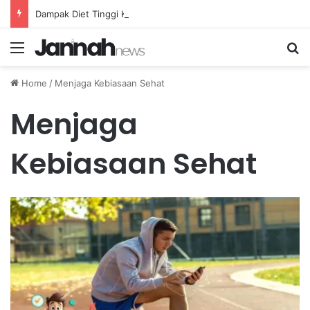
Dampak Diet Tinggi Karbohidrat terhadap Ketahanan Atlet Lari Jarak Jauh
Menu
Se
Home
/
Menjaga Kebiasaan Sehat
Menjaga
Kebiasaan Sehat