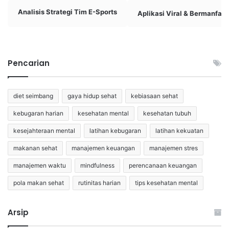
Analisis Strategi Tim E-Sports
Aplikasi Viral & Bermanfaat
Pencarian
diet seimbang
gaya hidup sehat
kebiasaan sehat
kebugaran harian
kesehatan mental
kesehatan tubuh
kesejahteraan mental
latihan kebugaran
latihan kekuatan
makanan sehat
manajemen keuangan
manajemen stres
manajemen waktu
mindfulness
perencanaan keuangan
pola makan sehat
rutinitas harian
tips kesehatan mental
Arsip