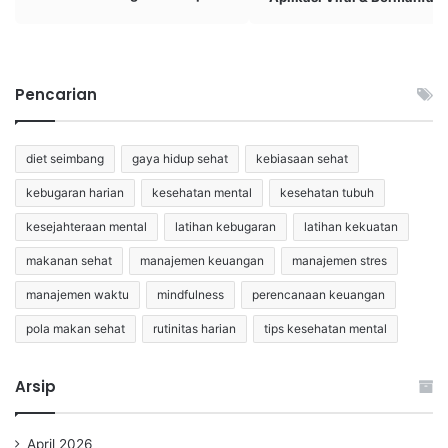
Pencarian
diet seimbang
gaya hidup sehat
kebiasaan sehat
kebugaran harian
kesehatan mental
kesehatan tubuh
kesejahteraan mental
latihan kebugaran
latihan kekuatan
makanan sehat
manajemen keuangan
manajemen stres
manajemen waktu
mindfulness
perencanaan keuangan
pola makan sehat
rutinitas harian
tips kesehatan mental
Arsip
April 2026