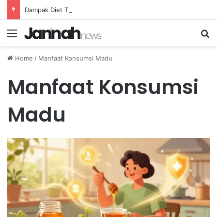
Dampak Diet Tinggi Karbohidrat terhadap Ketahanan Atlet Lari Jarak Jauh
Menu
Se
Home
/
Manfaat Konsumsi Madu
Manfaat Konsumsi
Madu