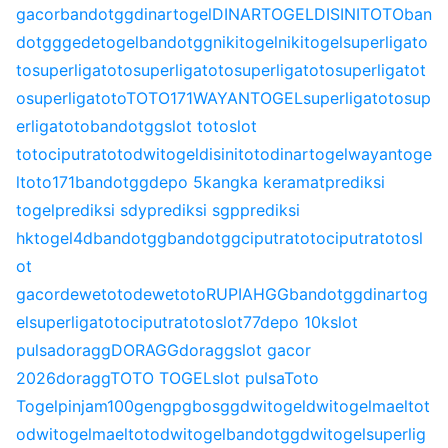
gacor
bandotgg
dinartogel
DINARTOGEL
DISINITOTO
ban
dotgg
gedetogel
bandotgg
nikitogel
nikitogel
superligato
to
superligatoto
superligatoto
superligatoto
superligatot
o
superligatoto
TOTO171
WAYANTOGEL
superligatoto
sup
erligatoto
bandotgg
slot toto
slot
toto
ciputratoto
dwitogel
disinitoto
dinartogel
wayantoge
l
toto171
bandotgg
depo 5k
angka keramat
prediksi
togel
prediksi sdy
prediksi sgp
prediksi
hk
togel4d
bandotgg
bandotgg
ciputratoto
ciputratoto
sl
ot
gacor
dewetoto
dewetoto
RUPIAHGG
bandotgg
dinartog
el
superligatoto
ciputratoto
slot77
depo 10k
slot
pulsa
doragg
DORAGG
doragg
slot gacor
2026
doragg
TOTO TOGEL
slot pulsa
Toto
Togel
pinjam100
gengpg
bosgg
dwitogel
dwitogel
maeltot
o
dwitogel
maeltoto
dwitogel
bandotgg
dwitogel
superlig