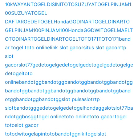
10k
WAYANTOGEL
DISINITOTO
SUZUYATOGEL
PINJAM1
00
SUZUYATOGEL
DAFTAR
GEDETOGEL
HondaGG
DINARTOGEL
DINARTO
GEL
PINJAM100
PINJAM100
HondaGG
DWITOGEL
MAELT
OTO
DINARTOGEL
DINARTOGEL
TOTO171
TOTO171
band
ar togel toto online
link slot gacor
situs slot gacor
rtp
slot
gacor
slot77
gedetogel
gedetogel
gedetogel
gedetogel
ge
detogel
toto
online
bandotgg
bandotgg
bandotgg
bandotgg
bandotgg
bandotgg
bandotgg
bandotgg
bandotgg
bandotgg
band
otgg
bandotgg
bandotgg
slot pulsa
slot
rtp
slot
bandotgg
gedetogel
gedetogel
hondagg
slot
slot77
ba
ndotgg
bosgg
togel online
toto online
toto gacor
togel
toto
slot gacor
toto
dwitogel
apintoto
bandotgg
nikitogel
slot