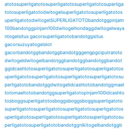
atoto
superligatoto
superligatoto
superligatoto
superliga
toto
superligatoto
dwitogel
superligatoto
superligatoto
s
uperligatoto
dwitogel
SUPERLIGATOTO
bandotgg
pinjam
100
bandotgg
pinjam100
dwitogel
hondagg
dwitogel
waya
ntogel
situs gacor
superligatoto
bandotgg
situs
gacor
suzuyatogel
slot
gacor
bandotgg
bandotgg
bandotgg
gengpg
ciputratoto
dwitogel
dwitogel
bandotgg
bandotgg
bandotgg
bandot
gg
idcashtoto
superligatoto
superligatoto
superligatoto
s
uperligatoto
superligatoto
superligatoto
superligatoto
su
perligatoto
bandotgg
dwitogel
idcashtoto
bandotgg
mael
toto
maeltoto
bandotgg
superligatoto
pinjam100
idcashto
to
sbogg
superligatoto
sbogg
sbogg
sbogg
superligatoto
superligatoto
superligatoto
superligatoto
superligatoto
s
uperligatoto
superligatoto
superligatoto
superligatoto
su
perligatoto
superligatoto
bandotgg
nikitogel
bandotgg
b