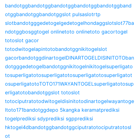
bandotgg
bandotgg
bandotgg
bandotgg
bandotgg
band
otgg
bandotgg
bandotgg
slot pulsa
slot
rtp
slot
bandotgg
gedetogel
gedetogel
hondagg
slot
slot77
ba
ndotgg
bosgg
togel online
toto online
toto gacor
togel
toto
slot gacor
toto
dwitogel
apintoto
bandotgg
nikitogel
slot
gacor
bandotgg
dinartogel
DINARTOGEL
DISINITOTO
ban
dotgg
gedetogel
bandotgg
nikitogel
nikitogel
superligato
to
superligatoto
superligatoto
superligatoto
superligatot
o
superligatoto
TOTO171
WAYANTOGEL
superligatoto
sup
erligatoto
bandotgg
slot toto
slot
toto
ciputratoto
dwitogel
disinitoto
dinartogel
wayantoge
l
toto171
bandotgg
depo 5k
angka keramat
prediksi
togel
prediksi sdy
prediksi sgp
prediksi
hk
togel4d
bandotgg
bandotgg
ciputratoto
ciputratoto
sl
ot