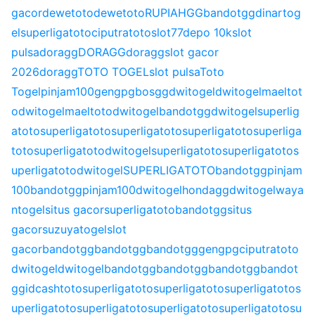
gacor
dewetoto
dewetoto
RUPIAHGG
bandotgg
dinartog
el
superligatoto
ciputratoto
slot77
depo 10k
slot
pulsa
doragg
DORAGG
doragg
slot gacor
2026
doragg
TOTO TOGEL
slot pulsa
Toto
Togel
pinjam100
gengpg
bosgg
dwitogel
dwitogel
maeltot
o
dwitogel
maeltoto
dwitogel
bandotgg
dwitogel
superlig
atoto
superligatoto
superligatoto
superligatoto
superliga
toto
superligatoto
dwitogel
superligatoto
superligatoto
s
uperligatoto
dwitogel
SUPERLIGATOTO
bandotgg
pinjam
100
bandotgg
pinjam100
dwitogel
hondagg
dwitogel
waya
ntogel
situs gacor
superligatoto
bandotgg
situs
gacor
suzuyatogel
slot
gacor
bandotgg
bandotgg
bandotgg
gengpg
ciputratoto
dwitogel
dwitogel
bandotgg
bandotgg
bandotgg
bandot
gg
idcashtoto
superligatoto
superligatoto
superligatoto
s
uperligatoto
superligatoto
superligatoto
superligatoto
su