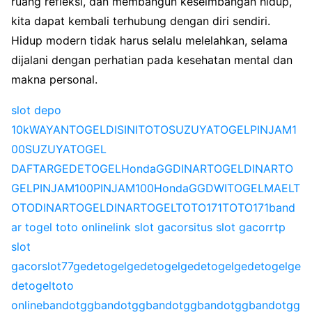
ruang refleksi, dan membangun keseimbangan hidup,
kita dapat kembali terhubung dengan diri sendiri.
Hidup modern tidak harus selalu melelahkan, selama
dijalani dengan perhatian pada kesehatan mental dan
makna personal.
slot depo
10k
WAYANTOGEL
DISINITOTO
SUZUYATOGEL
PINJAM1
00
SUZUYATOGEL
DAFTAR
GEDETOGEL
HondaGG
DINARTOGEL
DINARTO
GEL
PINJAM100
PINJAM100
HondaGG
DWITOGEL
MAELT
OTO
DINARTOGEL
DINARTOGEL
TOTO171
TOTO171
band
ar togel toto online
link slot gacor
situs slot gacor
rtp
slot
gacor
slot77
gedetogel
gedetogel
gedetogel
gedetogel
ge
detogel
toto
online
bandotgg
bandotgg
bandotgg
bandotgg
bandotgg