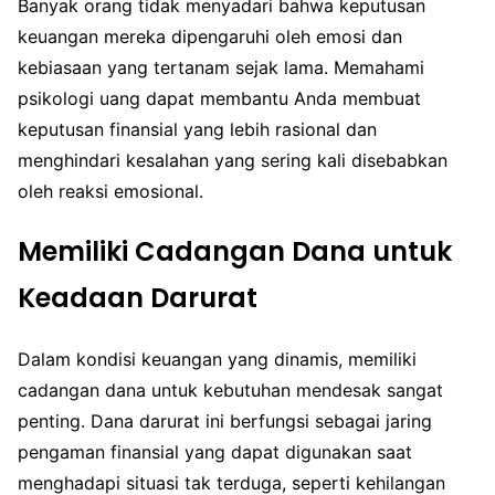
Banyak orang tidak menyadari bahwa keputusan
keuangan mereka dipengaruhi oleh emosi dan
kebiasaan yang tertanam sejak lama. Memahami
psikologi uang dapat membantu Anda membuat
keputusan finansial yang lebih rasional dan
menghindari kesalahan yang sering kali disebabkan
oleh reaksi emosional.
Memiliki Cadangan Dana untuk
Keadaan Darurat
Dalam kondisi keuangan yang dinamis, memiliki
cadangan dana untuk kebutuhan mendesak sangat
penting. Dana darurat ini berfungsi sebagai jaring
pengaman finansial yang dapat digunakan saat
menghadapi situasi tak terduga, seperti kehilangan