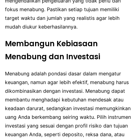
mengendalikan pengeluaran yang tidak perlu dan
fokus menabung. Pastikan setiap tujuan memiliki
target waktu dan jumlah yang realistis agar lebih
mudah diukur keberhasilannya.
Membangun Kebiasaan
Menabung dan Investasi
Menabung adalah pondasi dasar dalam mengatur
keuangan, namun agar lebih efektif, menabung harus
dikombinasikan dengan investasi. Menabung dapat
membantu menghadapi kebutuhan mendesak atau
keadaan darurat, sedangkan investasi memungkinkan
uang Anda berkembang seiring waktu. Pilih instrumen
investasi yang sesuai dengan profil risiko dan tujuan
keuangan Anda, seperti deposito, reksa dana, atau