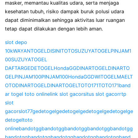
masker, memantau kualitas udara, serta menjaga
kesehatan tubuh, risiko dampak buruk polusi udara
dapat diminimalkan sehingga aktivitas luar ruangan
tetap dapat dilakukan dengan lebih aman.
slot depo
10k
WAYANTOGEL
DISINITOTO
SUZUYATOGEL
PINJAM1
00
SUZUYATOGEL
DAFTAR
GEDETOGEL
HondaGG
DINARTOGEL
DINARTO
GEL
PINJAM100
PINJAM100
HondaGG
DWITOGEL
MAELT
OTO
DINARTOGEL
DINARTOGEL
TOTO171
TOTO171
band
ar togel toto online
link slot gacor
situs slot gacor
rtp
slot
gacor
slot77
gedetogel
gedetogel
gedetogel
gedetogel
ge
detogel
toto
online
bandotgg
bandotgg
bandotgg
bandotgg
bandotgg
bandotgg
bandotgg
bandotgg
bandotgg
bandotgg
band