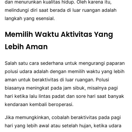
dan menurunkan kualitas hidup. Oleh karena itu,
melindungi diri saat berada di luar ruangan adalah
langkah yang esensial.
Memilih Waktu Aktivitas Yang
Lebih Aman
Salah satu cara sederhana untuk mengurangi paparan
polusi udara adalah dengan memilih waktu yang lebih
aman untuk beraktivitas di luar ruangan. Polusi
biasanya meningkat pada jam sibuk, misalnya pagi
hari ketika lalu lintas padat dan sore hari saat banyak
kendaraan kembali beroperasi.
Jika memungkinkan, cobalah beraktivitas pada pagi
hari yang lebih awal atau setelah hujan, ketika udara