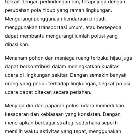
terkait dengan perlindungan diri, tetapi juga dengan
perubahan pola hidup yang ramah lingkungan.
Mengurangi penggunaan kendaraan pribadi,
menggunakan transportasi umum, atau bersepeda
dapat membantu mengurangi jumlah polusi yang
dihasilkan.
Menanam pohon dan menjaga ruang terbuka hijau juga
dapat berkontribusi dalam meningkatkan kualitas
udara di lingkungan sekitar. Dengan semakin banyak
orang yang peduli terhadap lingkungan, tingkat polusi
udara dapat ditekan secara perlahan.
Menjaga diri dari paparan polusi udara memerlukan
kesadaran dan kebiasaan yang konsisten. Dengan
menerapkan berbagai strategi sederhana seperti
memilih waktu aktivitas yang tepat, menggunakan