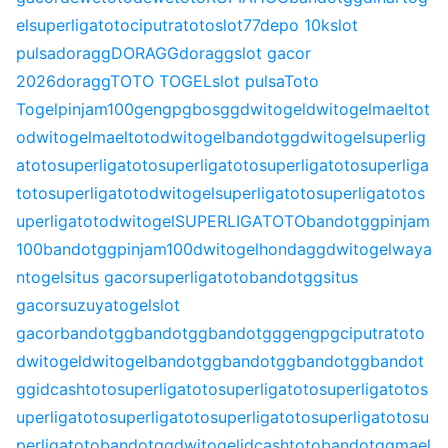
el
superligatoto
ciputratoto
slot77
depo 10k
slot
pulsa
doragg
DORAGG
doragg
slot gacor
2026
doragg
TOTO TOGEL
slot pulsa
Toto
Togel
pinjam100
gengpg
bosgg
dwitogel
dwitogel
maeltot
o
dwitogel
maeltoto
dwitogel
bandotgg
dwitogel
superlig
atoto
superligatoto
superligatoto
superligatoto
superliga
toto
superligatoto
dwitogel
superligatoto
superligatoto
s
uperligatoto
dwitogel
SUPERLIGATOTO
bandotgg
pinjam
100
bandotgg
pinjam100
dwitogel
hondagg
dwitogel
waya
ntogel
situs gacor
superligatoto
bandotgg
situs
gacor
suzuyatogel
slot
gacor
bandotgg
bandotgg
bandotgg
gengpg
ciputratoto
dwitogel
dwitogel
bandotgg
bandotgg
bandotgg
bandot
gg
idcashtoto
superligatoto
superligatoto
superligatoto
s
uperligatoto
superligatoto
superligatoto
superligatoto
su
perligatoto
bandotgg
dwitogel
idcashtoto
bandotgg
mael