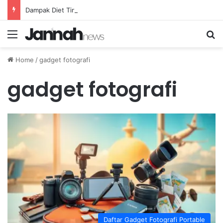
Dampak Diet Tinggi Karbohidrat terhadap Ketahanan Atlet Lari Jarak Jauh
Menu
Se
Home
/
gadget fotografi
gadget fotografi
Daftar Gadget Fotografi Portable