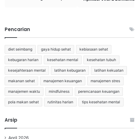
Pencarian
diet seimbang
gaya hidup sehat
kebiasaan sehat
kebugaran harian
kesehatan mental
kesehatan tubuh
kesejahteraan mental
latihan kebugaran
latihan kekuatan
makanan sehat
manajemen keuangan
manajemen stres
manajemen waktu
mindfulness
perencanaan keuangan
pola makan sehat
rutinitas harian
tips kesehatan mental
Arsip
April 2026