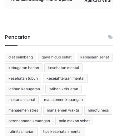
Aplikasi Viral & Bermanfaat
Pencarian
diet seimbang
gaya hidup sehat
kebiasaan sehat
kebugaran harian
kesehatan mental
kesehatan tubuh
kesejahteraan mental
latihan kebugaran
latihan kekuatan
makanan sehat
manajemen keuangan
manajemen stres
manajemen waktu
mindfulness
perencanaan keuangan
pola makan sehat
rutinitas harian
tips kesehatan mental