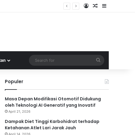
Log In
Random Article
Sidebar
Search
tan
for
Populer
Masa Depan Modifikasi Otomotif Didukung
oleh Teknologi AI Generatif yang Inovatif
April 21, 2026
Dampak Diet Tinggi Karbohidrat terhadap
Ketahanan Atlet Lari Jarak Jauh
April 14, 2026