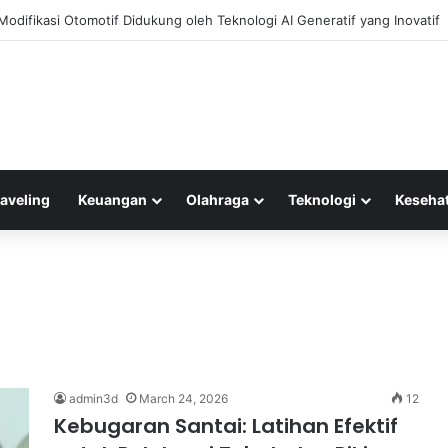
odifikasi Otomotif Didukung oleh Teknologi AI Generatif yang Inovatif
raveling
Keuangan
Olahraga
Teknologi
Keseha
admin3d
March 24, 2026
12
Kebugaran Santai: Latihan Efektif