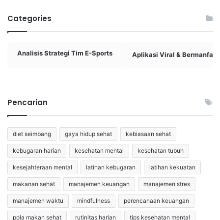
Categories
Analisis Strategi Tim E-Sports
Aplikasi Viral & Bermanfaat
Pencarian
diet seimbang
gaya hidup sehat
kebiasaan sehat
kebugaran harian
kesehatan mental
kesehatan tubuh
kesejahteraan mental
latihan kebugaran
latihan kekuatan
makanan sehat
manajemen keuangan
manajemen stres
manajemen waktu
mindfulness
perencanaan keuangan
pola makan sehat
rutinitas harian
tips kesehatan mental