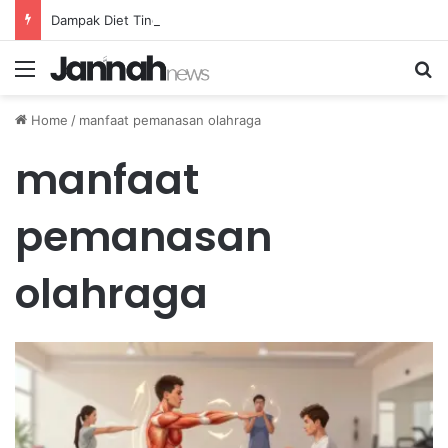
Dampak Diet Tinggi Karbohidrat terhadap Ketahanan Atlet Lari Jarak Jauh
Menu
Se
Home
/
manfaat pemanasan olahraga
manfaat
pemanasan
olahraga