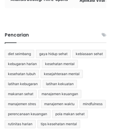
Aplikasi Viral & Bermanfaat
Pencarian
diet seimbang
gaya hidup sehat
kebiasaan sehat
kebugaran harian
kesehatan mental
kesehatan tubuh
kesejahteraan mental
latihan kebugaran
latihan kekuatan
makanan sehat
manajemen keuangan
manajemen stres
manajemen waktu
mindfulness
perencanaan keuangan
pola makan sehat
rutinitas harian
tips kesehatan mental