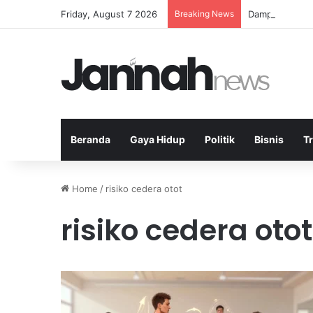
Friday, August 7 2026
Breaking News
Dampak Diet Ti
Beranda
Gaya Hidup
Politik
Bisnis
T
Home
/
risiko cedera otot
risiko cedera otot