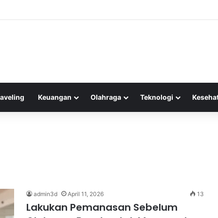
nggi Karbohidrat terhadap Ketahanan Atlet Lari Jarak Jauh
raveling
Keuangan
Olahraga
Teknologi
Keseha
admin3d
April 11, 2026
13
Lakukan Pemanasan Sebelum