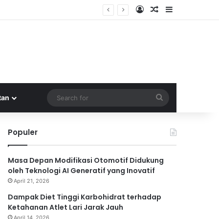
Log In
Random Article
Sidebar
Search
tan
for
Populer
Masa Depan Modifikasi Otomotif Didukung
oleh Teknologi AI Generatif yang Inovatif
April 21, 2026
Dampak Diet Tinggi Karbohidrat terhadap
Ketahanan Atlet Lari Jarak Jauh
April 14, 2026