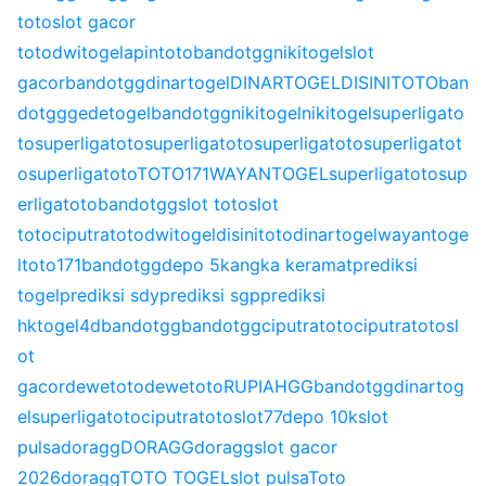
toto
slot gacor
toto
dwitogel
apintoto
bandotgg
nikitogel
slot
gacor
bandotgg
dinartogel
DINARTOGEL
DISINITOTO
ban
dotgg
gedetogel
bandotgg
nikitogel
nikitogel
superligato
to
superligatoto
superligatoto
superligatoto
superligatot
o
superligatoto
TOTO171
WAYANTOGEL
superligatoto
sup
erligatoto
bandotgg
slot toto
slot
toto
ciputratoto
dwitogel
disinitoto
dinartogel
wayantoge
l
toto171
bandotgg
depo 5k
angka keramat
prediksi
togel
prediksi sdy
prediksi sgp
prediksi
hk
togel4d
bandotgg
bandotgg
ciputratoto
ciputratoto
sl
ot
gacor
dewetoto
dewetoto
RUPIAHGG
bandotgg
dinartog
el
superligatoto
ciputratoto
slot77
depo 10k
slot
pulsa
doragg
DORAGG
doragg
slot gacor
2026
doragg
TOTO TOGEL
slot pulsa
Toto