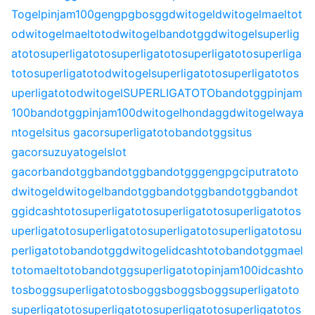
Togel
pinjam100
gengpg
bosgg
dwitogel
dwitogel
maeltot
o
dwitogel
maeltoto
dwitogel
bandotgg
dwitogel
superlig
atoto
superligatoto
superligatoto
superligatoto
superliga
toto
superligatoto
dwitogel
superligatoto
superligatoto
s
uperligatoto
dwitogel
SUPERLIGATOTO
bandotgg
pinjam
100
bandotgg
pinjam100
dwitogel
hondagg
dwitogel
waya
ntogel
situs gacor
superligatoto
bandotgg
situs
gacor
suzuyatogel
slot
gacor
bandotgg
bandotgg
bandotgg
gengpg
ciputratoto
dwitogel
dwitogel
bandotgg
bandotgg
bandotgg
bandot
gg
idcashtoto
superligatoto
superligatoto
superligatoto
s
uperligatoto
superligatoto
superligatoto
superligatoto
su
perligatoto
bandotgg
dwitogel
idcashtoto
bandotgg
mael
toto
maeltoto
bandotgg
superligatoto
pinjam100
idcashto
to
sbogg
superligatoto
sbogg
sbogg
sbogg
superligatoto
superligatoto
superligatoto
superligatoto
superligatoto
s