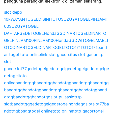
pengguna perangkat elektronik di zaman sekarang.
slot depo
10k
WAYANTOGEL
DISINITOTO
SUZUYATOGEL
PINJAM1
00
SUZUYATOGEL
DAFTAR
GEDETOGEL
HondaGG
DINARTOGEL
DINARTO
GEL
PINJAM100
PINJAM100
HondaGG
DWITOGEL
MAELT
OTO
DINARTOGEL
DINARTOGEL
TOTO171
TOTO171
band
ar togel toto online
link slot gacor
situs slot gacor
rtp
slot
gacor
slot77
gedetogel
gedetogel
gedetogel
gedetogel
ge
detogel
toto
online
bandotgg
bandotgg
bandotgg
bandotgg
bandotgg
bandotgg
bandotgg
bandotgg
bandotgg
bandotgg
band
otgg
bandotgg
bandotgg
slot pulsa
slot
rtp
slot
bandotgg
gedetogel
gedetogel
hondagg
slot
slot77
ba
ndotgg
bosgg
togel online
toto online
toto gacor
togel