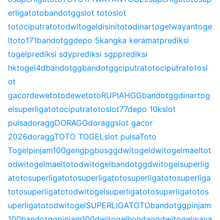
erligatoto
bandotgg
slot toto
slot
toto
ciputratoto
dwitogel
disinitoto
dinartogel
wayantoge
l
toto171
bandotgg
depo 5k
angka keramat
prediksi
togel
prediksi sdy
prediksi sgp
prediksi
hk
togel4d
bandotgg
bandotgg
ciputratoto
ciputratoto
sl
ot
gacor
dewetoto
dewetoto
RUPIAHGG
bandotgg
dinartog
el
superligatoto
ciputratoto
slot77
depo 10k
slot
pulsa
doragg
DORAGG
doragg
slot gacor
2026
doragg
TOTO TOGEL
slot pulsa
Toto
Togel
pinjam100
gengpg
bosgg
dwitogel
dwitogel
maeltot
o
dwitogel
maeltoto
dwitogel
bandotgg
dwitogel
superlig
atoto
superligatoto
superligatoto
superligatoto
superliga
toto
superligatoto
dwitogel
superligatoto
superligatoto
s
uperligatoto
dwitogel
SUPERLIGATOTO
bandotgg
pinjam
100
bandotgg
pinjam100
dwitogel
hondagg
dwitogel
waya