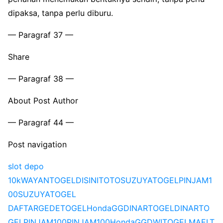
dipaksa, tanpa perlu diburu.
— Paragraf 37 —
Share
— Paragraf 38 —
About Post Author
— Paragraf 44 —
Post navigation
slot depo
10k
WAYANTOGEL
DISINITOTO
SUZUYATOGEL
PINJAM1
00
SUZUYATOGEL
DAFTAR
GEDETOGEL
HondaGG
DINARTOGEL
DINARTO
GEL
PINJAM100
PINJAM100
HondaGG
DWITOGEL
MAELT