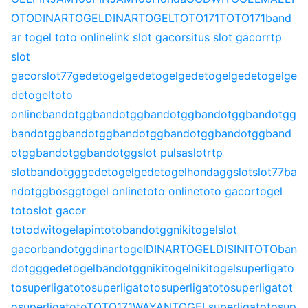
OTO
DINARTOGEL
DINARTOGEL
TOTO171
TOTO171
band
ar togel toto online
link slot gacor
situs slot gacor
rtp
slot
gacor
slot77
gedetogel
gedetogel
gedetogel
gedetogel
ge
detogel
toto
online
bandotgg
bandotgg
bandotgg
bandotgg
bandotgg
bandotgg
bandotgg
bandotgg
bandotgg
bandotgg
band
otgg
bandotgg
bandotgg
slot pulsa
slot
rtp
slot
bandotgg
gedetogel
gedetogel
hondagg
slot
slot77
ba
ndotgg
bosgg
togel online
toto online
toto gacor
togel
toto
slot gacor
toto
dwitogel
apintoto
bandotgg
nikitogel
slot
gacor
bandotgg
dinartogel
DINARTOGEL
DISINITOTO
ban
dotgg
gedetogel
bandotgg
nikitogel
nikitogel
superligato
to
superligatoto
superligatoto
superligatoto
superligatot
o
superligatoto
TOTO171
WAYANTOGEL
superligatoto
sup