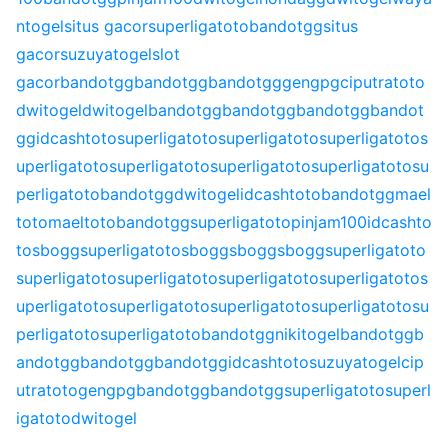
ntogel
situs gacor
superligatoto
bandotgg
situs
gacor
suzuyatogel
slot
gacor
bandotgg
bandotgg
bandotgg
gengpg
ciputratoto
dwitogel
dwitogel
bandotgg
bandotgg
bandotgg
bandot
gg
idcashtoto
superligatoto
superligatoto
superligatoto
s
uperligatoto
superligatoto
superligatoto
superligatoto
su
perligatoto
bandotgg
dwitogel
idcashtoto
bandotgg
mael
toto
maeltoto
bandotgg
superligatoto
pinjam100
idcashto
to
sbogg
superligatoto
sbogg
sbogg
sbogg
superligatoto
superligatoto
superligatoto
superligatoto
superligatoto
s
uperligatoto
superligatoto
superligatoto
superligatoto
su
perligatoto
superligatoto
bandotgg
nikitogel
bandotgg
b
andotgg
bandotgg
bandotgg
idcashtoto
suzuyatogel
cip
utratoto
gengpg
bandotgg
bandotgg
superligatoto
superl
igatoto
dwitogel