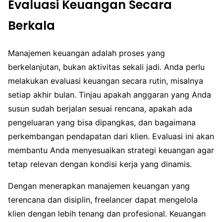
Evaluasi Keuangan Secara
Berkala
Manajemen keuangan adalah proses yang
berkelanjutan, bukan aktivitas sekali jadi. Anda perlu
melakukan evaluasi keuangan secara rutin, misalnya
setiap akhir bulan. Tinjau apakah anggaran yang Anda
susun sudah berjalan sesuai rencana, apakah ada
pengeluaran yang bisa dipangkas, dan bagaimana
perkembangan pendapatan dari klien. Evaluasi ini akan
membantu Anda menyesuaikan strategi keuangan agar
tetap relevan dengan kondisi kerja yang dinamis.
Dengan menerapkan manajemen keuangan yang
terencana dan disiplin, freelancer dapat mengelola
klien dengan lebih tenang dan profesional. Keuangan