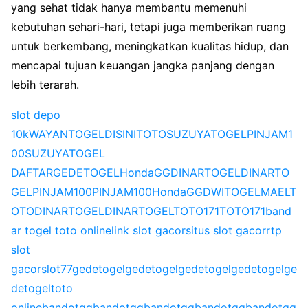
yang sehat tidak hanya membantu memenuhi
kebutuhan sehari-hari, tetapi juga memberikan ruang
untuk berkembang, meningkatkan kualitas hidup, dan
mencapai tujuan keuangan jangka panjang dengan
lebih terarah.
slot depo
10k
WAYANTOGEL
DISINITOTO
SUZUYATOGEL
PINJAM1
00
SUZUYATOGEL
DAFTAR
GEDETOGEL
HondaGG
DINARTOGEL
DINARTO
GEL
PINJAM100
PINJAM100
HondaGG
DWITOGEL
MAELT
OTO
DINARTOGEL
DINARTOGEL
TOTO171
TOTO171
band
ar togel toto online
link slot gacor
situs slot gacor
rtp
slot
gacor
slot77
gedetogel
gedetogel
gedetogel
gedetogel
ge
detogel
toto
online
bandotgg
bandotgg
bandotgg
bandotgg
bandotgg