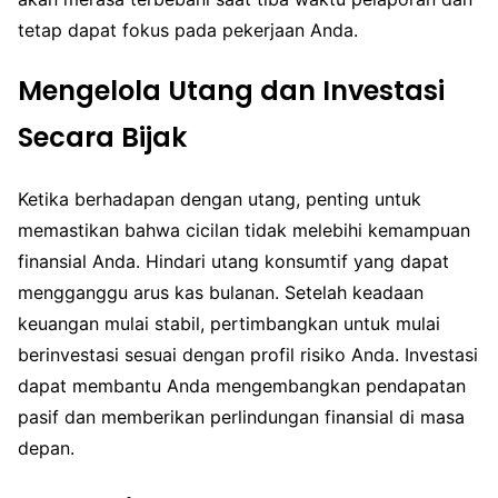
tetap dapat fokus pada pekerjaan Anda.
Mengelola Utang dan Investasi
Secara Bijak
Ketika berhadapan dengan utang, penting untuk
memastikan bahwa cicilan tidak melebihi kemampuan
finansial Anda. Hindari utang konsumtif yang dapat
mengganggu arus kas bulanan. Setelah keadaan
keuangan mulai stabil, pertimbangkan untuk mulai
berinvestasi sesuai dengan profil risiko Anda. Investasi
dapat membantu Anda mengembangkan pendapatan
pasif dan memberikan perlindungan finansial di masa
depan.