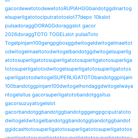
gacor
dewetoto
dewetoto
RUPIAHGG
bandotgg
dinartog
el
superligatoto
ciputratoto
slot77
depo 10k
slot
pulsa
doragg
DORAGG
doragg
slot gacor
2026
doragg
TOTO TOGEL
slot pulsa
Toto
Togel
pinjam100
gengpg
bosgg
dwitogel
dwitogel
maeltot
o
dwitogel
maeltoto
dwitogel
bandotgg
dwitogel
superlig
atoto
superligatoto
superligatoto
superligatoto
superliga
toto
superligatoto
dwitogel
superligatoto
superligatoto
s
uperligatoto
dwitogel
SUPERLIGATOTO
bandotgg
pinjam
100
bandotgg
pinjam100
dwitogel
hondagg
dwitogel
waya
ntogel
situs gacor
superligatoto
bandotgg
situs
gacor
suzuyatogel
slot
gacor
bandotgg
bandotgg
bandotgg
gengpg
ciputratoto
dwitogel
dwitogel
bandotgg
bandotgg
bandotgg
bandot
gg
idcashtoto
superligatoto
superligatoto
superligatoto
s
uperligatoto
superligatoto
superligatoto
superligatoto
su